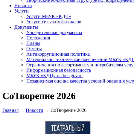
Творческие коллективы структурных подразделени
Новости
Услуги
Услуги МБУК «КДЦ»
Услуги сельских филиалов
Документы
Учредительные документы
Положения
Планы
Отчёты
Антикоррупционная политика
Материально-техническое обеспечение МБУК «КД
Ограничения по ассортименту и потребителям услу
Информационная безопасность
МБУК «КДЦ» на bus.gov.ru
Независимая оценка качества условий оказания усл
СоТворение 2026
Главная
→
Новости
→
СоТворение 2026