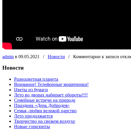
admin
в 09.05.2021
/
Новости
/
Комментарии
к записи
откл
Новости
Разноцветная планета
Внимание! Телефонные мошенники!
Цветы из бумаги
Лето во дворах набирает обороты!!!!
Семейные встречи на природе
Праздник «День Добродея»
Семья -любви великой царство
Лето продолжается
Творчество на свежем воздухе
Новые горизонты