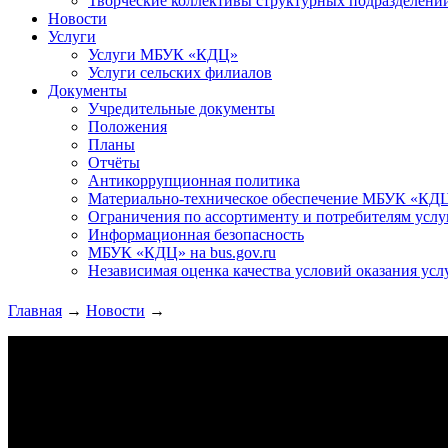
Творческие коллективы структурных подразделени
Новости
Услуги
Услуги МБУК «КДЦ»
Услуги сельских филиалов
Документы
Учредительные документы
Положения
Планы
Отчёты
Антикоррупционная политика
Материально-техническое обеспечение МБУК «КД
Ограничения по ассортименту и потребителям услу
Информационная безопасность
МБУК «КДЦ» на bus.gov.ru
Независимая оценка качества условий оказания усл
Главная
→
Новости
→