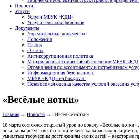
Творческие коллективы структурных подразделени
Новости
Услуги
Услуги МБУК «КДЦ»
Услуги сельских филиалов
Документы
Учредительные документы
Положения
Планы
Отчёты
Антикоррупционная политика
Материально-техническое обеспечение МБУК «КД
Ограничения по ассортименту и потребителям услу
Информационная безопасность
МБУК «КДЦ» на bus.gov.ru
Независимая оценка качества условий оказания усл
«Весёлые нотки»
Главная
→
Новости
→
«Весёлые нотки»
18 марта состоялся открытый урок по вокалу «Весёлые нотки»
вокальном искусстве, исполнили музыкальные композиции под
умиляться творческим достижениям своих детей – некоторые п