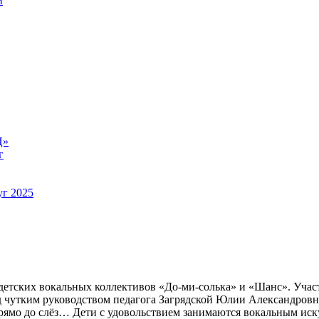
й
Ц»
г
уг 2025
 детских вокальных коллективов «До-ми-солька» и «Шанс». Уча
 чутким руководством педагога Загрядской Юлии Александровн
рямо до слёз… Дети с удовольствием занимаются вокальным иск