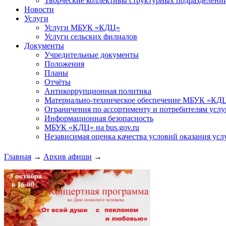
Творческие коллективы структурных подразделени
Новости
Услуги
Услуги МБУК «КДЦ»
Услуги сельских филиалов
Документы
Учредительные документы
Положения
Планы
Отчёты
Антикоррупционная политика
Материально-техническое обеспечение МБУК «КД
Ограничения по ассортименту и потребителям услу
Информационная безопасность
МБУК «КДЦ» на bus.gov.ru
Независимая оценка качества условий оказания усл
Главная
→
Архив афиши
→