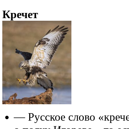
Кречет
— Русское слово «креч