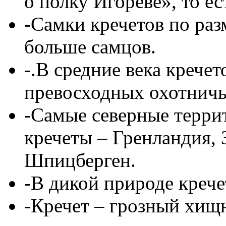
о полку Игореве», то ес
-Самки кречетов по раз
больше самцов.
-.В средние века кречет
превосходных охотничь
-Самые северные терри
кречеты – Гренландия,
Шпицберген.
-В дикой природе крече
-Кречет – грозный хищн