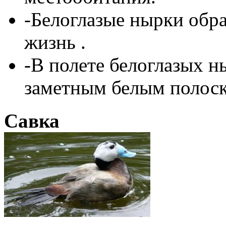
-Белоглазые нырки обр
жизнь .
-В полете белоглазых 
заметным белым полоск
Савка