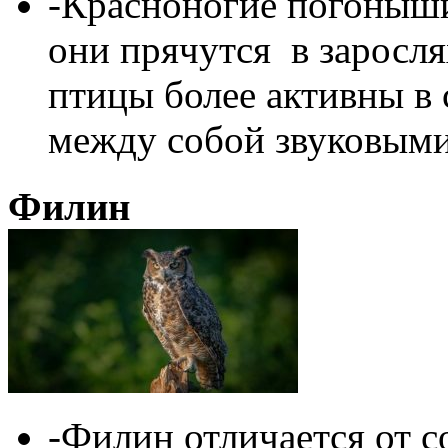
-Красноногие погоныши
они прячутся в заросля
птицы более активны в
между собой звуковыми
Филин
-Филин отличается от с