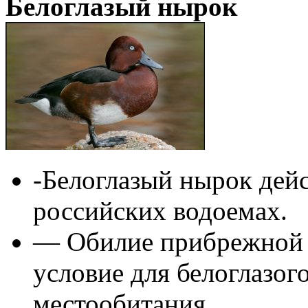
Белоглазый нырок
-Белоглазый нырок дейс
российских водоемах.
— Обилие прибрежной р
условие для белоглазог
местообитания.