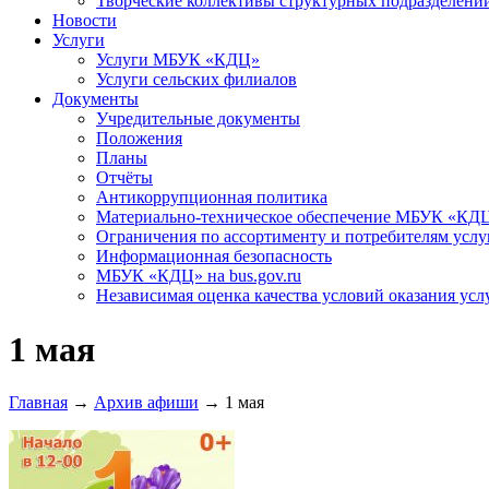
Творческие коллективы структурных подразделени
Новости
Услуги
Услуги МБУК «КДЦ»
Услуги сельских филиалов
Документы
Учредительные документы
Положения
Планы
Отчёты
Антикоррупционная политика
Материально-техническое обеспечение МБУК «КД
Ограничения по ассортименту и потребителям услу
Информационная безопасность
МБУК «КДЦ» на bus.gov.ru
Независимая оценка качества условий оказания усл
1 мая
Главная
→
Архив афиши
→
1 мая