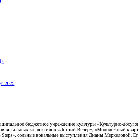
й
Ц»
г
уг 2025
муниципальное бюджетное учреждение культуры «Культурно-досуг
ов вокальных коллективов «Летний Вечер», «Молодёжный кварт
e Steps», сольные вокальные выступления Дианы Меркеловой, Е