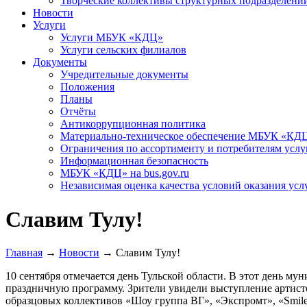
Творческие коллективы структурных подразделени
Новости
Услуги
Услуги МБУК «КДЦ»
Услуги сельских филиалов
Документы
Учредительные документы
Положения
Планы
Отчёты
Антикоррупционная политика
Материально-техническое обеспечение МБУК «КД
Ограничения по ассортименту и потребителям услу
Информационная безопасность
МБУК «КДЦ» на bus.gov.ru
Независимая оценка качества условий оказания усл
Славим Тулу!
Главная
→
Новости
→
Славим Тулу!
10 сентября отмечается день Тульской области. В этот день 
праздничную программу. Зрители увидели выступление артист
образцовых коллективов «Шоу группа ВГ», «Экспромт», «Smil