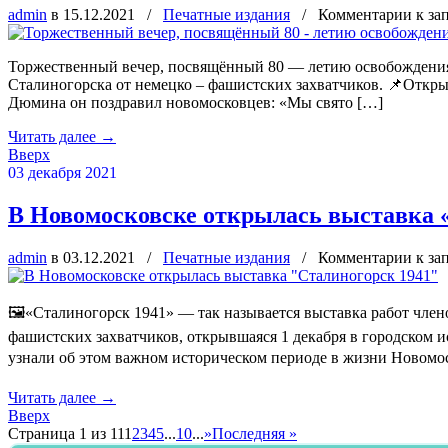
admin
в 15.12.2021
/
Печатные издания
/
Комментарии
к за
Торжественный вечер, посвящённый 80 — летию освобождения
Сталиногорска от немецко – фашистских захватчиков. 📌Откр
Дюмина он поздравил новомосковцев: «Мы свято […]
Читать далее
→
Вверх
03 декабря 2021
В Новомосковске открылась выставка 
admin
в 03.12.2021
/
Печатные издания
/
Комментарии
к за
🖼«Сталиногорск 1941» — так называется выставка работ член
фашистских захватчиков, открывшаяся 1 декабря в городском 
узнали об этом важном историческом периоде в жизни Новомо
Читать далее
→
Вверх
Страница 1 из 11
1
2
3
4
5
...
10
...
»
Последняя »