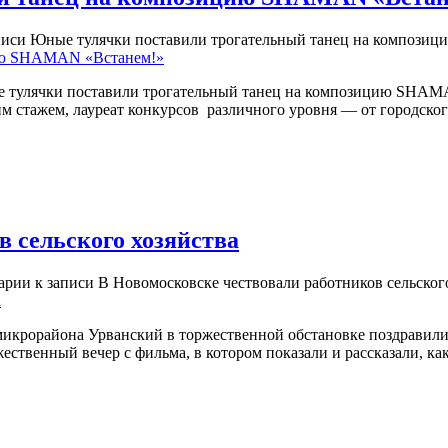
писи Юные тулячки поставили трогательный танец на композ
е тулячки поставили трогательный танец на композицию SHAM
им стажем, лауреат конкурсов различного уровня — от городско
в сельского хозяйства
арии
к записи В Новомосковске чествовали работников сельског
 микрорайона Урванский в торжественной обстановке поздравил
твенный вечер с фильма, в котором показали и рассказали, как