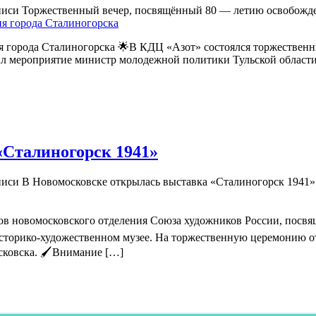
писи Торжественный вечер, посвящённый 80 — летию освобожде
 города Сталиногорска 🌟В КДЦ «Азот» состоялся торжественн
ыл мероприятие министр молодежной политики Тульской област
«Сталиногорск 1941»
писи В Новомосковске открылась выставка «Сталиногорск 1941»
ов новомосковского отделения Союза художников России, посвя
историко-художественном музее. На торжественную церемонию о
сковска. 🖌Внимание […]