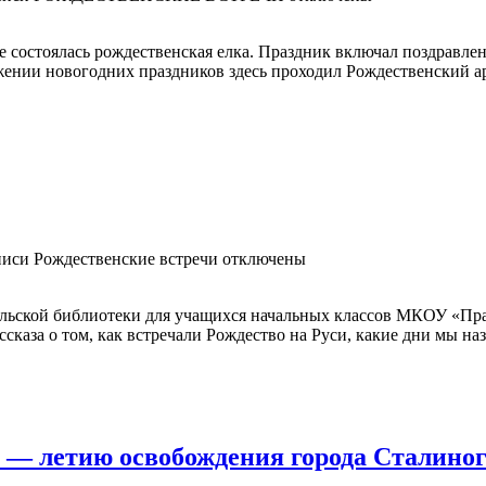
тоялась рождественская елка. Праздник включал поздравлени
жении новогодних праздников здесь проходил Рождественский ар
писи Рождественские встречи
отключены
ьской библиотеки для учащихся начальных классов МКОУ «Пра
ссказа о том, как встречали Рождество на Руси, какие дни мы н
 — летию освобождения города Сталино