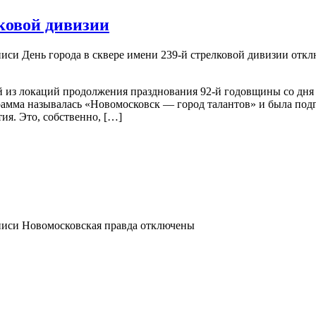
лковой дивизии
писи День города в сквере имени 239-й стрелковой дивизии
откл
ой из локаций продолжения празднования 92-й годовщины со дня
амма называлась «Новомосковск — город талантов» и была подг
тия. Это, собственно, […]
писи Новомосковская правда
отключены