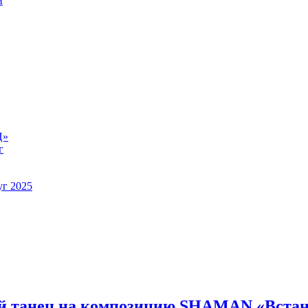
й
Ц»
г
уг 2025
й танец на композицию SHAMAN «Встан