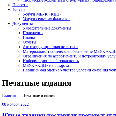
Творческие коллективы структурных подразделени
Новости
Услуги
Услуги МБУК «КДЦ»
Услуги сельских филиалов
Документы
Учредительные документы
Положения
Планы
Отчёты
Антикоррупционная политика
Материально-техническое обеспечение МБУК «КД
Ограничения по ассортименту и потребителям услу
Информационная безопасность
МБУК «КДЦ» на bus.gov.ru
Независимая оценка качества условий оказания усл
Печатные издания
Главная
→
Печатные издания
08 ноября 2022
Юные тулячки поставили трогательны