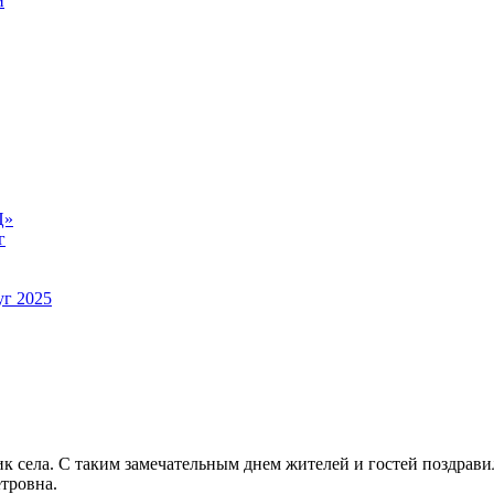
й
Ц»
г
уг 2025
ник села. С таким замечательным днем жителей и гостей поздр
тровна.