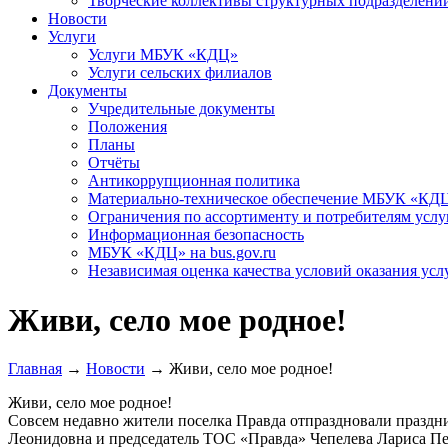
Творческие коллективы структурных подразделени
Новости
Услуги
Услуги МБУК «КДЦ»
Услуги сельских филиалов
Документы
Учредительные документы
Положения
Планы
Отчёты
Антикоррупционная политика
Материально-техническое обеспечение МБУК «КД
Ограничения по ассортименту и потребителям услу
Информационная безопасность
МБУК «КДЦ» на bus.gov.ru
Независимая оценка качества условий оказания усл
Живи, село мое родное!
Главная
→
Новости
→
Живи, село мое родное!
Живи, село мое родное!
Совсем недавно жители поселка Правда отпраздновали празд
Леонидовна и председатель ТОС «Правда» Чепелева Лариса Пе