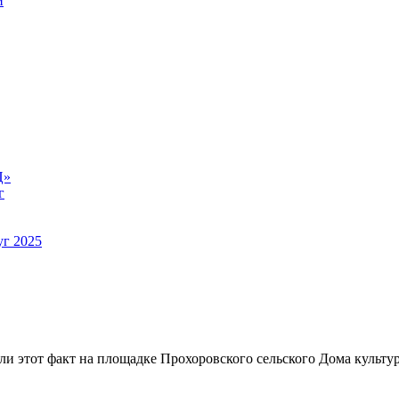
й
Ц»
г
уг 2025
или этот факт на площадке Прохоровского сельского Дома культ