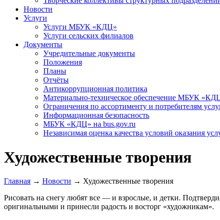
Творческие коллективы структурных подразделени
Новости
Услуги
Услуги МБУК «КДЦ»
Услуги сельских филиалов
Документы
Учредительные документы
Положения
Планы
Отчёты
Антикоррупционная политика
Материально-техническое обеспечение МБУК «КД
Ограничения по ассортименту и потребителям услу
Информационная безопасность
МБУК «КДЦ» на bus.gov.ru
Независимая оценка качества условий оказания усл
Художественные творения
Главная
→
Новости
→
Художественные творения
Рисовать на снегу любят все — и взрослые, и детки. Подтверд
оригинальными и принесли радость и восторг «художникам».