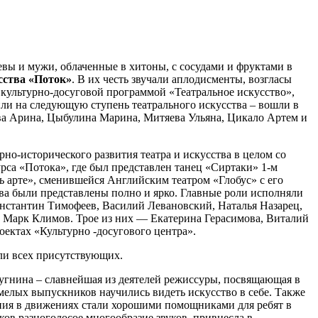
вы и мужи, облаченные в хитоны, с сосудами и фруктами в
сства «Поток»
. В их честь звучали аплодисменты, возгласы
 культурно-досуговой программой «Театральное искусство»,
ли на следующую ступень театрального искусства – вошли в
ва Арина, Цыбулина Марина, Митяева Ульяна, Цикало Артем и
но-исторического развития театра и искусства в целом со
рса «Потока», где был представлен танец «Сиртаки» 1-м
ь арте», сменившейся Английским театром «Глобус» с его
тва были представлены полно и ярко. Главные роли исполняли
онстантин Тимофеев, Василий Левановский, Наталья Назарец,
 Марк Климов. Трое из них — Екатерина Герасимова, Виталий
ектах «Культурно -досугового центра».
ли всех присутствующих.
угнина – славнейшая из деятелей режиссуры, посвящающая в
смелых выпускников научились видеть искусство в себе. Также
ония в движениях стали хорошими помощниками для ребят в
ов разноголосое многообразие звуков, привнесла в