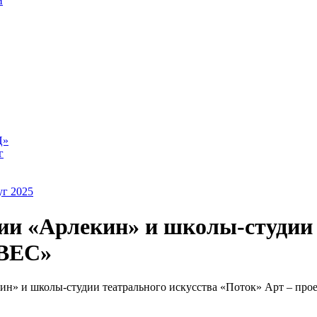
й
Ц»
г
уг 2025
дии «Арлекин» и школы-студии 
АВЕС»
кин» и школы-студии театрального искусства «Поток» Арт – п