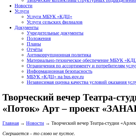
Творческие коллективы структурных подразделени
Новости
Услуги
Услуги МБУК «КДЦ»
Услуги сельских филиалов
Документы
Учредительные документы
Положения
Планы
Отчёты
Антикоррупционная политика
Материально-техническое обеспечение МБУК «КД
Ограничения по ассортименту и потребителям услу
Информационная безопасность
МБУК «КДЦ» на bus.gov.ru
Независимая оценка качества условий оказания усл
Творческий вечер Театра-сту
«Поток» Арт – проект «ЗАН
Главная
→
Новости
→
Творческий вечер Театра-студии «Арле
Свершается – то слово не пустое.