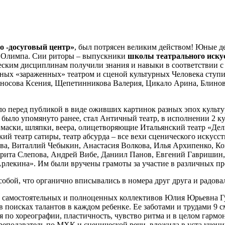
о -досуговый центр»
, был потрясен великим действом! Юные де
го Олимпа. Сии риторы – выпускники
школы театрального иску
ческим дисциплинам получили знания и навыки в соответствии с
ных «зараженных» театром и сценой культурных Человека ступи
 Аносова Ксения, Щепетинникова Валерия, Цикало Арина, Блино
ло перед публикой в виде оживших картинок разных эпох культур
 было упомянуто ранее, стал Античный театр, в исполнении 2 ку
 маски, шляпки, веера, олицетворяющие Итальянский театр «Дел
ий театр сатиры, театр абсурда – все вехи сценического искусс
ова, Виталлий Чебыкин, Анастасия Волкова, Илья Архипенко, К
рита Слепова, Андрей Вибе, Даниил Панов, Евгений Гавришин,
Арлекина». Им были вручены грамоты за участие в различных про
обой, что органично вписывались в номера друг друга и радова
ух самостоятельных и полноценных коллективов Юлия Юрьевна Г
 поисках талантов в каждом ребенке. Ее заботами и трудами 9 
 по хореографии, пластичность, чувство ритма и в целом гарм
еподаватель по МХК и сценической речи, вложила в уста ученик