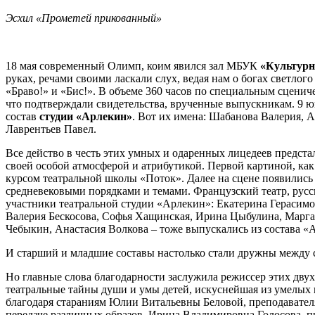
Эсхил «Прометей прикованный»
18 мая современный Олимп, коим явился зал МБУК
«Культурн
руках, речами своими ласкали слух, ведая нам о богах светло
«Браво!» и «Бис!». В объеме 360 часов по специальным сцени
что подтверждали свидетельства, врученные выпускникам. 9 ю
состав
студии «Арлекин»
. Вот их имена: Шабанова Валерия,
Лаврентьев Павел.
Все действо в честь этих умных и одаренных лицедеев предста
своей особой атмосферой и атрибутикой. Первой картиной, как
курсом театральной школы «Поток». Далее на сцене появились
средневековыми порядками и темами. Французский театр, русск
участники театральной студии «Арлекин»: Екатерина Герасим
Валерия Бескосова, Софья Хащинская, Ирина Цыбулина, Марга
Чебыкин, Анастасия Волкова – тоже выпускались из состава «
И старший и младшие составы настолько стали дружны между с
Но главные слова благодарности заслужила режиссер этих дв
театральные тайны души и умы детей, искуснейшая из умелых в
благодаря стараниям Юлии Витальевны Беловой, преподавателя
передаче различных образов. Ирина Владимировна Голосова, пр