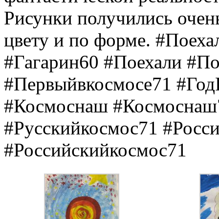
Рисунки получились очень
цвету и по форме. #Поех
#Гагарин60 #Поехали #П
#Первыйвкосмосе71 #Год
#Космоснаш #Космоснаш
#Русскийкосмос71 #Росс
#Российскийкосмос71