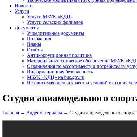
Творческие коллективы структурных подразделени
Новости
Услуги
Услуги МБУК «КДЦ»
Услуги сельских филиалов
Документы
Учредительные документы
Положения
Планы
Отчёты
Антикоррупционная политика
Материально-техническое обеспечение МБУК «КД
Ограничения по ассортименту и потребителям услу
Информационная безопасность
МБУК «КДЦ» на bus.gov.ru
Независимая оценка качества условий оказания усл
Студии авиамодельного спорт
Главная
→
Видеоматериалы
→
Студии авиамодельного спорта