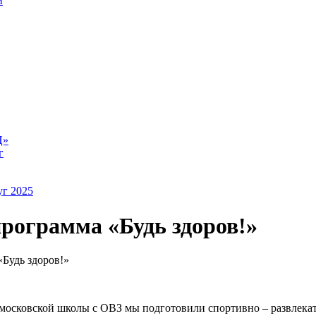
й
Ц»
г
уг 2025
рограмма «Будь здоров!»
Будь здоров!»
вомосковской школы с ОВЗ мы подготовили спортивно – развлек