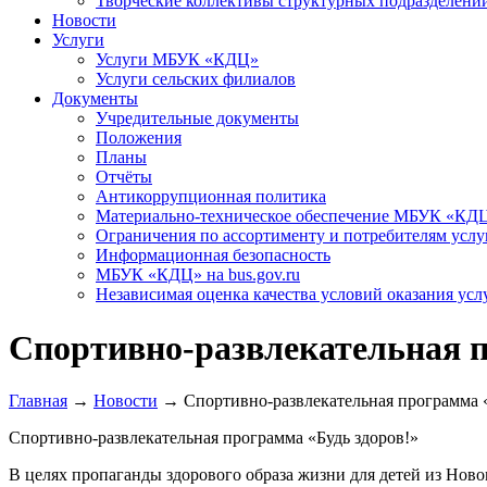
Творческие коллективы структурных подразделени
Новости
Услуги
Услуги МБУК «КДЦ»
Услуги сельских филиалов
Документы
Учредительные документы
Положения
Планы
Отчёты
Антикоррупционная политика
Материально-техническое обеспечение МБУК «КД
Ограничения по ассортименту и потребителям услу
Информационная безопасность
МБУК «КДЦ» на bus.gov.ru
Независимая оценка качества условий оказания усл
Спортивно-развлекательная п
Главная
→
Новости
→
Спортивно-развлекательная программа «
Спортивно-развлекательная программа «Будь здоров!»
В целях пропаганды здорового образа жизни для детей из Но