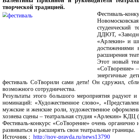
Валентины Пряхиной и руководителя театраль
творческой традицией.
Фестиваль-конк
Новомосковска
студенческий т
ДДЮТ, «Заводно
«Арлекин» и шк
достижениями в
расширения теат
Этот новый теа
«СоТворение» — 
энергичные дет
фестиваль СоТворили сами дети! Он сдружил, сбли
возможного сотрудничества.
Результаты этого большого мероприятия радуют и 
номинаций: «Художественное слово», «Представле
мужские и женские роли, художественное оформление
хозяева сцены – театральная студия «Арлекин» КДЦ 
Фестиваль-конкурс «СоТворение» очень органично и
развиваться и расширять свои театральные границы.
Источник :
http://nov-pravda.ru/news13790