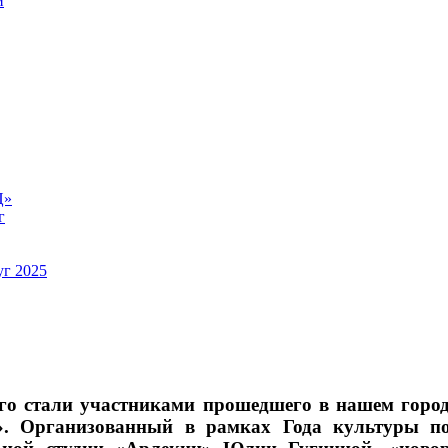
й
Ц»
г
уг 2025
го стали участниками прошедшего в нашем город
е». Организованный в рамках Года культуры 