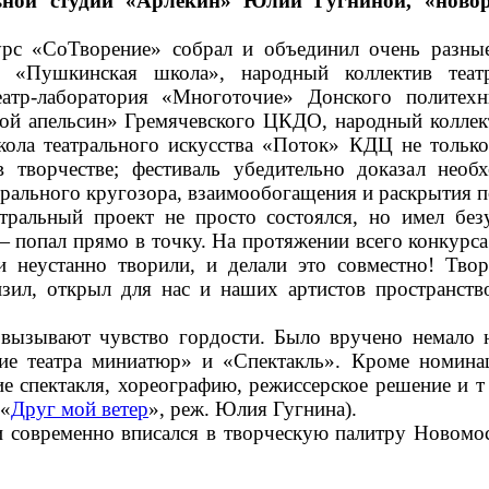
ной студии «Арлекин» Юлии Гугниной, «новор
урс «СоТворение» собрал и объединил очень разные
я «Пушкинская школа», народный коллектив теат
еатр-лаборатория «Многоточие» Донского политех
й апельсин» Гремячевского ЦКДО, народный коллект
ола театрального искусства «Поток» КДЦ не только
 творчестве; фестиваль убедительно доказал необ
рального кругозора, взаимообогащения и раскрытия п
тральный проект не просто состоялся, но имел бе
попал прямо в точку. На протяжении всего конкурса
и неустанно творили, и делали это совместно! Тво
зил, открыл для нас и наших артистов пространств
вызывают чувство гордости. Было вручено немало 
ние театра миниатюр» и «Спектакль». Кроме номина
 спектакля, хореографию, режиссерское решение и т д
(«
Друг мой ветер
», реж. Юлия Гугнина).
 современно вписался в творческую палитру Новомоск