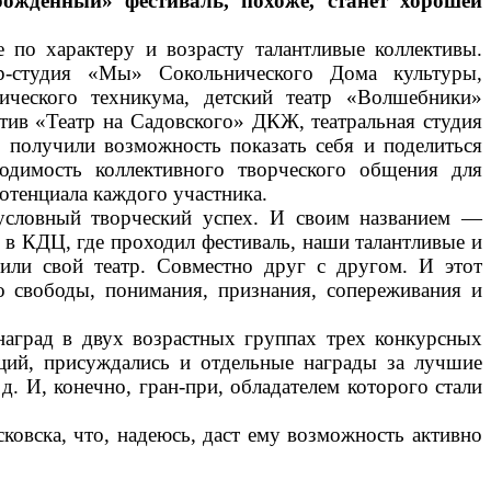
ождённый» фестиваль, похоже, станет хорошей
 по характеру и возрасту талантливые коллективы.
р-студия «Мы» Сокольнического Дома культуры,
нического техникума, детский театр «Волшебники»
ив «Театр на Садовского» ДКЖ, театральная студия
 получили возможность показать себя и поделиться
ходимость коллективного творческого общения для
отенциала каждого участника.
зусловный творческий успех. И своим названием —
 в КДЦ, где проходил фестиваль, наши талантливые и
рили свой театр. Совместно друг с другом. И этот
о свободы, понимания, признания, сопереживания и
наград в двух возрастных группах трех конкурсных
ций, присуждались и отдельные награды за лучшие
. И, конечно, гран-при, обладателем которого стали
овска, что, надеюсь, даст ему возможность активно