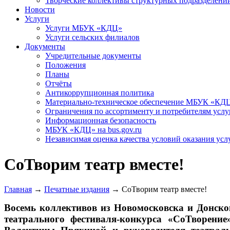
Творческие коллективы структурных подразделени
Новости
Услуги
Услуги МБУК «КДЦ»
Услуги сельских филиалов
Документы
Учредительные документы
Положения
Планы
Отчёты
Антикоррупционная политика
Материально-техническое обеспечение МБУК «КД
Ограничения по ассортименту и потребителям услу
Информационная безопасность
МБУК «КДЦ» на bus.gov.ru
Независимая оценка качества условий оказания усл
СоТворим театр вместе!
Главная
→
Печатные издания
→
СоТворим театр вместе!
Восемь коллективов из Новомосковска и Донско
театрального фестиваля-конкурса «СоТворени