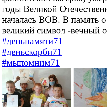
годы Великой Отечественн
началась ВОВ. В память о
великий символ -вечный о
#деньпамяти71
#деньскорби71
#мыпомним71