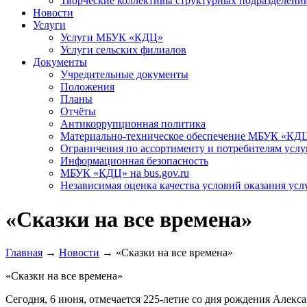
Творческие коллективы структурных подразделени
Новости
Услуги
Услуги МБУК «КДЦ»
Услуги сельских филиалов
Документы
Учредительные документы
Положения
Планы
Отчёты
Антикоррупционная политика
Материально-техническое обеспечение МБУК «КД
Ограничения по ассортименту и потребителям услу
Информационная безопасность
МБУК «КДЦ» на bus.gov.ru
Независимая оценка качества условий оказания усл
«Сказки на все времена»
Главная
→
Новости
→
«Сказки на все времена»
«Сказки на все времена»
Сегодня, 6 июня, отмечается 225-летие со дня рождения Алек