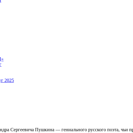
й
Ц»
г
уг 2025
сандра Сергеевича Пушкина — гениального русского поэта, чьи 