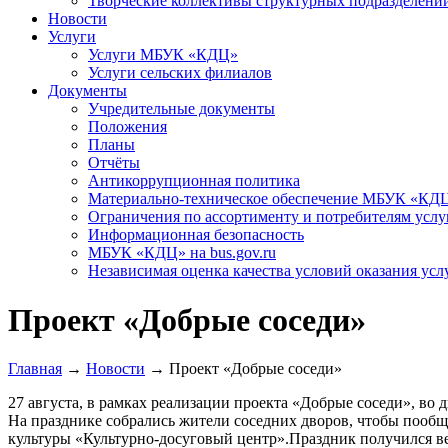
Творческие коллективы структурных подразделени
Новости
Услуги
Услуги МБУК «КДЦ»
Услуги сельских филиалов
Документы
Учредительные документы
Положения
Планы
Отчёты
Антикоррупционная политика
Материально-техническое обеспечение МБУК «КД
Ограничения по ассортименту и потребителям услу
Информационная безопасность
МБУК «КДЦ» на bus.gov.ru
Независимая оценка качества условий оказания усл
Проект «Добрые соседи»
Главная
→
Новости
→
Проект «Добрые соседи»
27 августа, в рамках реализации проекта «Добрые соседи», во
На празднике собрались жители соседних дворов, чтобы пообща
культуры «Культурно-досуговый центр».
Праздник получился в