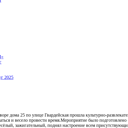
й
Ц»
г
уг 2025
 дворе дома 25 по улице Гвардейская прошла культурно-развлека
ться и весело провести время.
Мероприятие было подготовлено
есёлый, зажигательный, поднял настроение всем присутствующи