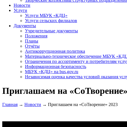
Творческие коллективы структурных подразделени
Новости
Услуги
Услуги МБУК «КДЦ»
Услуги сельских филиалов
Документы
Учредительные документы
Положения
Планы
Отчёты
Антикоррупционная политика
Материально-техническое обеспечение МБУК «КД
Ограничения по ассортименту и потребителям услу
Информационная безопасность
МБУК «КДЦ» на bus.gov.ru
Независимая оценка качества условий оказания усл
Приглашаем на «СоТворение»
Главная
→
Новости
→
Приглашаем на «СоТворение» 2023