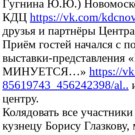
Гугнина Ю.Ю.) Новомоск
КДЦ
https://vk.com/kdcno
друзья и партнёры Центра
Приём гостей начался с 
выставки-представлени
МИНУЕТСЯ…»
https://v
85619743_456242398/al..
и
центру.
Колядовать все участники
кузнецу Борису Глазкову, 