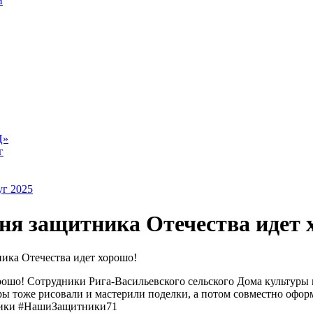
й
Ц»
г
уг 2025
ня защитника Отечества идет 
ика Отечества идет хорошо!
ошо! Сотрудники Рига-Васильевского сельского Дома культуры 
уры тоже рисовали и мастерили поделки, а потом совместно офо
ники #НашиЗащитники71