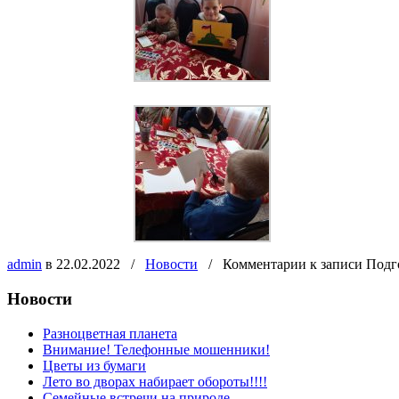
admin
в 22.02.2022
/
Новости
/
Комментарии
к записи Подг
Новости
Разноцветная планета
Внимание! Телефонные мошенники!
Цветы из бумаги
Лето во дворах набирает обороты!!!!
Семейные встречи на природе