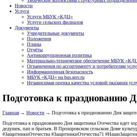
Творческие коллективы структурных подразделени
Новости
Услуги
Услуги МБУК «КДЦ»
Услуги сельских филиалов
Документы
Учредительные документы
Положения
Планы
Отчёты
Антикоррупционная политика
Материально-техническое обеспечение МБУК «КД
Ограничения по ассортименту и потребителям услу
Информационная безопасность
МБУК «КДЦ» на bus.gov.ru
Независимая оценка качества условий оказания усл
Подготовка к празднованию Д
Главная
→
Новости
→
Подготовка к празднованию Дня защитн
Подготовка к празднованию Дня защитника Отечества идет хор
дедушек, пап и братьев. В Прохоровском сельском Доме культ
#ЗащитникиОтечества #ЗащитникиОтечества71 #НашиЗащит