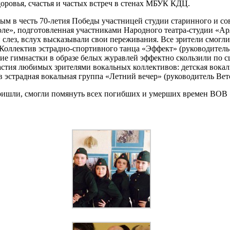
доровья, счастья и частых встреч в стенах МБУК КДЦ.
ым в честь 70-летия Победы участницей студии старинного и с
ле», подготовленная участниками Народного театра-студии «Ар
слез, вслух высказывали свои переживания. Все зрители смогл
Коллектив эстрадно-спортивного танца «Эффект» (руководитель Е
е гимнастки в образе белых журавлей эффектно скользили по с
астия любимых зрителями вокальных коллективов: детская вокаль
эстрадная вокальная группа «Летний вечер» (руководитель Вет
ришли, смогли помянуть всех погибших и умерших времен ВОВ 