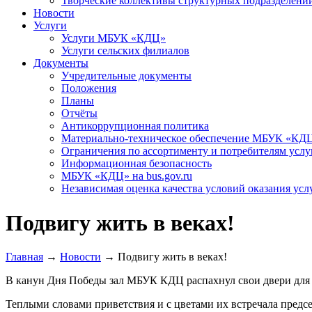
Творческие коллективы структурных подразделени
Новости
Услуги
Услуги МБУК «КДЦ»
Услуги сельских филиалов
Документы
Учредительные документы
Положения
Планы
Отчёты
Антикоррупционная политика
Материально-техническое обеспечение МБУК «КД
Ограничения по ассортименту и потребителям услу
Информационная безопасность
МБУК «КДЦ» на bus.gov.ru
Независимая оценка качества условий оказания усл
Подвигу жить в веках!
Главная
→
Новости
→
Подвигу жить в веках!
В канун Дня Победы зал МБУК КДЦ распахнул свои двери для в
Теплыми словами приветствия и с цветами их встречала предс