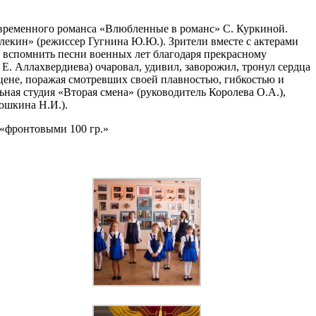
овременного романса «Влюбленные в романс» С. Куркиной.
лекин» (режиссер Гугнина Ю.Ю.). Зрители вместе с актерами
и вспомнить песни военных лет благодаря прекрасному
. Аллахвердиева) очаровал, удивил, заворожил, тронул сердца
цене, поражая смотревших своей плавностью, гибкостью и
ная студия «Вторая смена» (руководитель Королева О.А.),
ошкина Н.И.).
«фронтовыми 100 гр.»