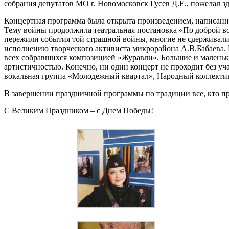
собрания депутатов МО г. Новомосковск Гусев Д.Е., пожелал з
Концертная программа была открыта произведением, написанн
Тему войны продолжила театральная постановка «По доброй во
пережили события той страшной войны, многие не сдерживали 
исполнению творческого активиста микрорайона А.В.Бабаева. 
всех собравшихся композицией «Журавли». Большие и маленьки
артистичностью. Конечно, ни один концерт не проходит без уч
вокальная группа «Молодежный квартал», Народный коллектив 
В завершении праздничной программы по традиции все, кто п
С Великим Праздником – с Днем Победы!