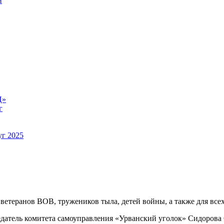
й
Ц»
г
уг 2025
етеранов ВОВ, тружеников тыла, детей войны, а также для все
едатель комитета самоуправления «Урванский уголок» Сидорова