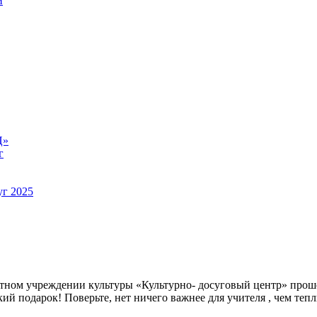
й
Ц»
г
уг 2025
тном учреждении культуры «Культурно- досуговый центр» проше
кий подарок! Поверьте, нет ничего важнее для учителя , чем т