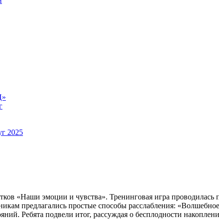
й
Ц»
г
уг 2025
тков «Наши эмоции и чувства». Тренинговая игра проводилась 
икам предлагались простые способы расслабления: «Волшебное с
ний. Ребята подвели итог, рассуждая о бесплодности накопления