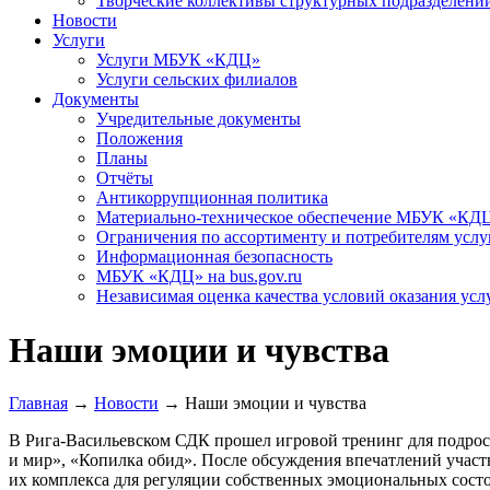
Творческие коллективы структурных подразделени
Новости
Услуги
Услуги МБУК «КДЦ»
Услуги сельских филиалов
Документы
Учредительные документы
Положения
Планы
Отчёты
Антикоррупционная политика
Материально-техническое обеспечение МБУК «КД
Ограничения по ассортименту и потребителям услу
Информационная безопасность
МБУК «КДЦ» на bus.gov.ru
Независимая оценка качества условий оказания усл
Наши эмоции и чувства
Главная
→
Новости
→
Наши эмоции и чувства
В Рига-Васильевском СДК прошел игровой тренинг для подрос
и мир», «Копилка обид». После обсуждения впечатлений участн
их комплекса для регуляции собственных эмоциональных состоя