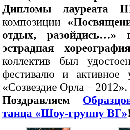
Дипломы лауреата II
композиции
«Посвящен
отдых, разойдись…»
в
эстрадная хореограф
коллектив был удостое
фестивалю и активное у
«Созвездие Орла – 2012».
Поздравляем
Образцо
танца «Шоу-группу ВГ»