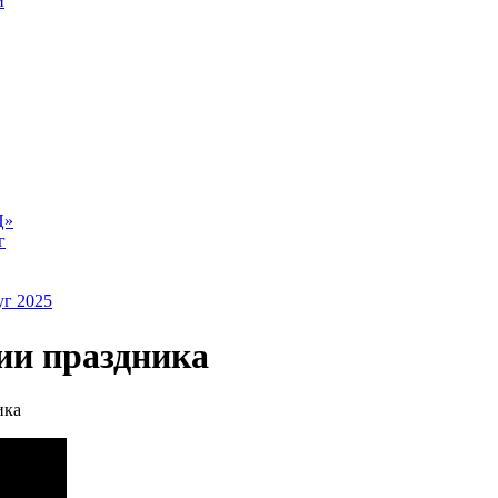
й
Ц»
г
уг 2025
ии праздника
ика