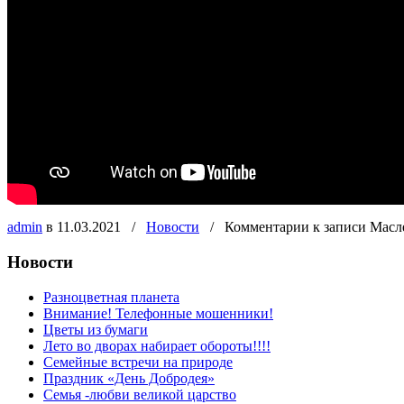
admin
в 11.03.2021
/
Новости
/
Комментарии
к записи Масл
Новости
Разноцветная планета
Внимание! Телефонные мошенники!
Цветы из бумаги
Лето во дворах набирает обороты!!!!
Семейные встречи на природе
Праздник «День Добродея»
Семья -любви великой царство