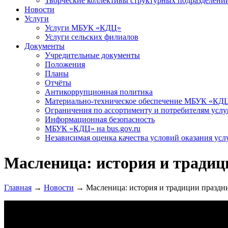
Творческие коллективы структурных подразделени
Новости
Услуги
Услуги МБУК «КДЦ»
Услуги сельских филиалов
Документы
Учредительные документы
Положения
Планы
Отчёты
Антикоррупционная политика
Материально-техническое обеспечение МБУК «КД
Ограничения по ассортименту и потребителям услу
Информационная безопасность
МБУК «КДЦ» на bus.gov.ru
Независимая оценка качества условий оказания усл
Масленица: история и традиц
Главная
→
Новости
→
Масленица: история и традиции праздн