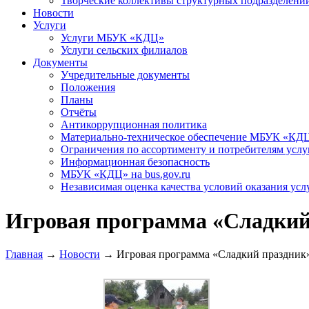
Творческие коллективы структурных подразделени
Новости
Услуги
Услуги МБУК «КДЦ»
Услуги сельских филиалов
Документы
Учредительные документы
Положения
Планы
Отчёты
Антикоррупционная политика
Материально-техническое обеспечение МБУК «КД
Ограничения по ассортименту и потребителям услу
Информационная безопасность
МБУК «КДЦ» на bus.gov.ru
Независимая оценка качества условий оказания усл
Игровая программа «Сладкий
Главная
→
Новости
→
Игровая программа «Сладкий праздник