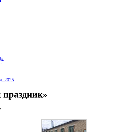
й
Ц»
г
уг 2025
 праздник»
»