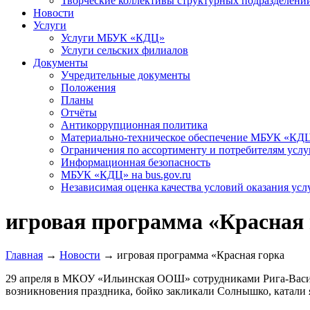
Творческие коллективы структурных подразделени
Новости
Услуги
Услуги МБУК «КДЦ»
Услуги сельских филиалов
Документы
Учредительные документы
Положения
Планы
Отчёты
Антикоррупционная политика
Материально-техническое обеспечение МБУК «КД
Ограничения по ассортименту и потребителям услу
Информационная безопасность
МБУК «КДЦ» на bus.gov.ru
Независимая оценка качества условий оказания усл
игровая программа «Красная 
Главная
→
Новости
→
игровая программа «Красная горка
29 апреля в МКОУ «Ильинская ООШ» сотрудниками Рига-Василь
возникновения праздника, бойко закликали Солнышко, катали я