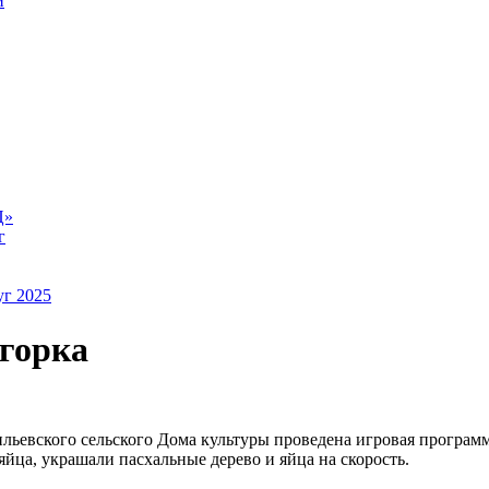
й
Ц»
г
уг 2025
горка
евского сельского Дома культуры проведена игровая программа
йца, украшали пасхальные дерево и яйца на скорость.