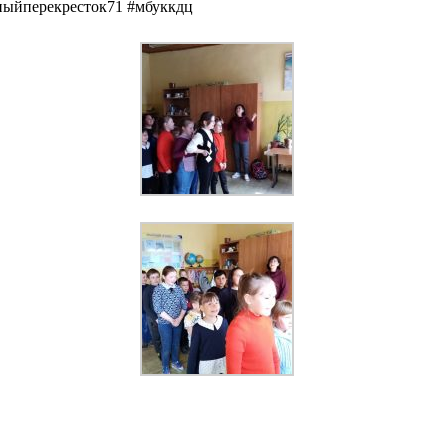
рныйперекресток71 #мбуккдц