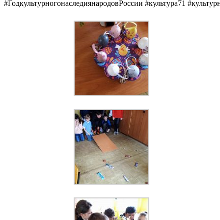
#ГодкультурногонаследиянародовРоссии #культура71 #культу