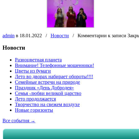
admin
в 18.01.2022
/
Новости
/
Комментарии
к записи Закр
Новости
Разноцветная планета
Внимание! Телефонные мошенники!
Цветы из бумаги
Лето во дворах набирает обороты!!!!
Семейные встречи на природе
Праздник «День Добродея»
Семья -любви великой царство
Лето продолжается
Творчество на свежем воздухе
Новые горизонты
Все события →