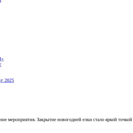
й
Ц»
г
уг 2025
ние мероприятия. Закрытие новогодней елки стало яркой точко