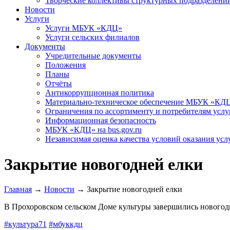
Творческие коллективы структурных подразделени
Новости
Услуги
Услуги МБУК «КДЦ»
Услуги сельских филиалов
Документы
Учредительные документы
Положения
Планы
Отчёты
Антикоррупционная политика
Материально-техническое обеспечение МБУК «КД
Ограничения по ассортименту и потребителям услу
Информационная безопасность
МБУК «КДЦ» на bus.gov.ru
Независимая оценка качества условий оказания усл
Закрытие новогодней елки
Главная
→
Новости
→
Закрытие новогодней елки
В Прохоровском сельском Доме культуры завершились новогод
#культура71
#мбуккдц