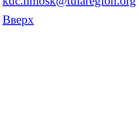
kdc.nmosk@tularegion.org
Вверх