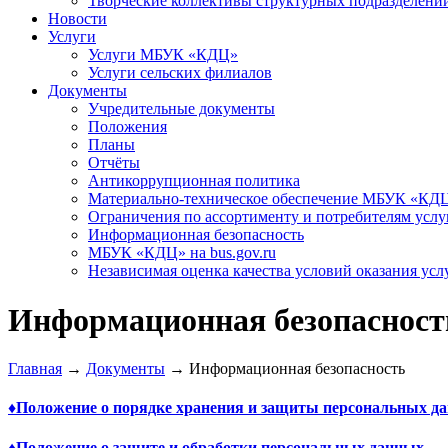
Творческие коллективы структурных подразделени
Новости
Услуги
Услуги МБУК «КДЦ»
Услуги сельских филиалов
Документы
Учредительные документы
Положения
Планы
Отчёты
Антикоррупционная политика
Материально-техническое обеспечение МБУК «КД
Ограничения по ассортименту и потребителям услу
Информационная безопасность
МБУК «КДЦ» на bus.gov.ru
Независимая оценка качества условий оказания усл
Информационная безопасност
Главная
→
Документы
→
Информационная безопасность
♦
Положение о порядке хранения и защиты персональных д
♦
Положение о защите и обработки персональных данных