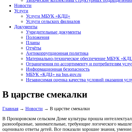
Творческие коллективы структурных подразделени
Новости
Услуги
Услуги МБУК «КДЦ»
Услуги сельских филиалов
Документы
Учредительные документы
Положения
Планы
Отчёты
Антикоррупционная политика
Материально-техническое обеспечение МБУК «КД
Ограничения по ассортименту и потребителям услу
Информационная безопасность
МБУК «КДЦ» на bus.gov.ru
Независимая оценка качества условий оказания усл
В царстве смекалки
Главная
→
Новости
→
В царстве смекалки
В Прохоровском сельском Доме культуры прошла интеллектуаль
разнообразные, занимательные, требующие логического мышлен
оценивало ответы детей. Все показали хорошие знания, умение