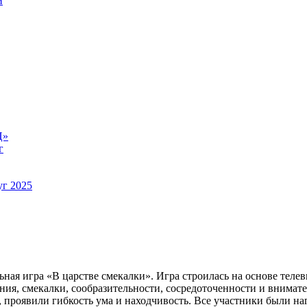
й
Ц»
г
уг 2025
ная игра «В царстве смекалки». Игра строилась на основе тел
ия, смекалки, сообразительности, сосредоточенности и внимат
, проявили гибкость ума и находчивость. Все участники были н