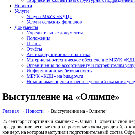
Творческие коллективы структурных подразделени
Новости
Услуги
Услуги МБУК «КДЦ»
Услуги сельских филиалов
Документы
Учредительные документы
Положения
Планы
Отчёты
Антикоррупционная политика
Материально-техническое обеспечение МБУК «КД
Ограничения по ассортименту и потребителям услу
Информационная безопасность
МБУК «КДЦ» на bus.gov.ru
Независимая оценка качества условий оказания усл
Выступление на «Олимпе»
Главная
→
Новости
→
Выступление на «Олимпе»
25 сентября спортивный комплекс «Олимп II» отметил свой пе
празднования: веселые старты, ростовые куклы для детей, отк
концерт, на котором выступили подготовительный состав Обра