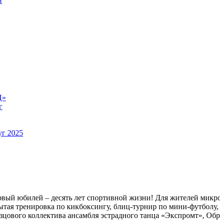
й
Ц»
г
уг 2025
рвый юбилей – десять лет спортивной жизни! Для жителей микр
рытая тренировка по кикбоксингу, блиц-турнир по мини-футболу
зцового коллектива ансамбля эстрадного танца «Экспромт», Об