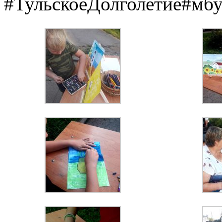
#ТульскоеДолголетие#мб