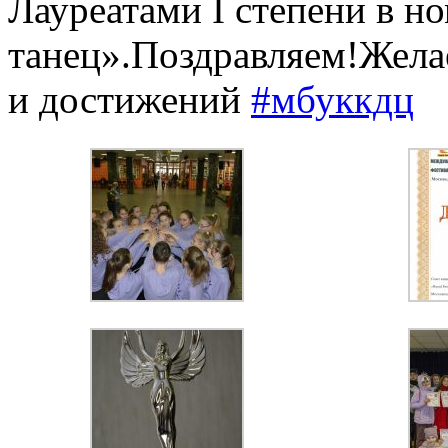
Лауреатами I степени в 
танец».Поздравляем!Жела
и достижений
#мбуккдц